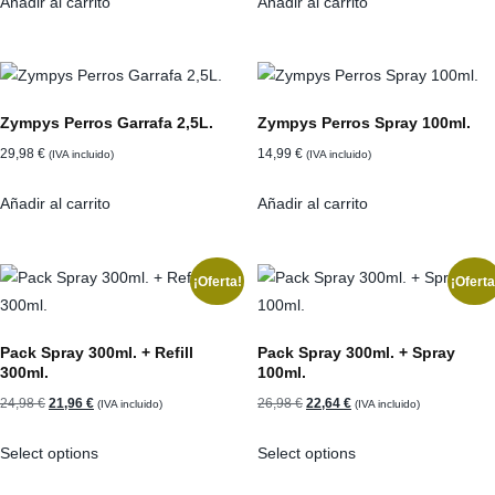
Añadir al carrito
Añadir al carrito
Zympys Perros Garrafa 2,5L.
Zympys Perros Spray 100ml.
29,98
€
14,99
€
(IVA incluido)
(IVA incluido)
Añadir al carrito
Añadir al carrito
¡Oferta!
¡Oferta
Pack Spray 300ml. + Refill
Pack Spray 300ml. + Spray
300ml.
100ml.
El
El
El
El
24,98
€
21,96
€
26,98
€
22,64
€
(IVA incluido)
(IVA incluido)
precio
precio
precio
precio
Select options
Select options
original
actual
original
actual
era:
es:
era:
es: