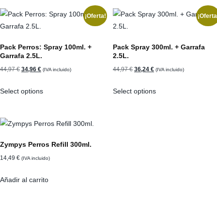
24,98 €.
21,96 €.
26,98 €.
22,64 €.
¡Oferta!
¡Oferta
Pack Perros: Spray 100ml. +
Pack Spray 300ml. + Garrafa
Garrafa 2.5L.
2.5L.
El
El
El
El
44,97
€
34,96
€
44,97
€
36,24
€
(IVA incluido)
(IVA incluido)
precio
precio
precio
precio
Select options
Select options
original
actual
original
actual
era:
es:
era:
es:
44,97 €.
34,96 €.
44,97 €.
36,24 €.
Zympys Perros Refill 300ml.
14,49
€
(IVA incluido)
Añadir al carrito