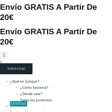
Envío GRATIS A Partir De
Ir
al
20€
contenido
Envío GRATIS A Partir De
20€
0,00
€
0
Cart
¿Qué es Zympys?
¿Cómo funciona?
¿Dónde usar?
Todos los productos
OFERTAS